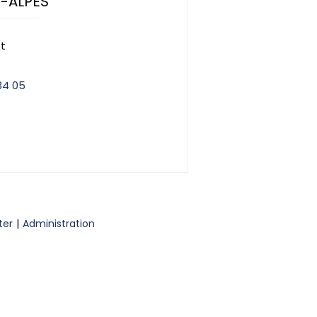
-ALPES
et
34 05
ter
Administration