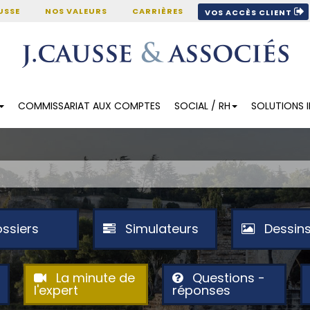
USSE
NOS VALEURS
CARRIÈRES
VOS ACCÈS CLIENT
COMMISSARIAT AUX COMPTES
SOCIAL / RH
SOLUTIONS 
ssiers
Simulateurs
Dessin
La minute de
Questions -
l'expert
réponses