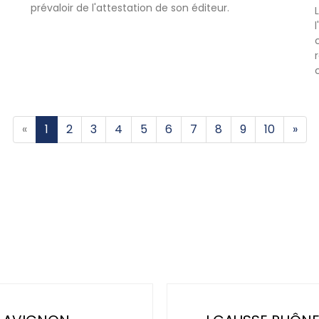
prévaloir de l'attestation de son éditeur.
«
1
2
3
4
5
6
7
8
9
10
»